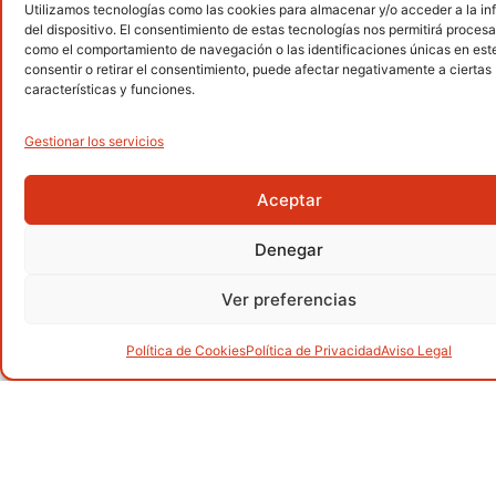
Utilizamos tecnologías como las cookies para almacenar y/o acceder a la i
Senderismo
del dispositivo. El consentimiento de estas tecnologías nos permitirá procesa
.
como el comportamiento de navegación o las identificaciones únicas en este 
consentir o retirar el consentimiento, puede afectar negativamente a ciertas
características y funciones.
Gestionar los servicios
Alpinismo
.
Aceptar
Denegar
Barranquismo
.
Ver preferencias
Política de Cookies
Política de Privacidad
Aviso Legal
Carreras por montaña
.