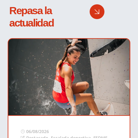
Repasa la
actualidad
06/08/2026
Destacado
,
Escalada deportiva
,
FEDME