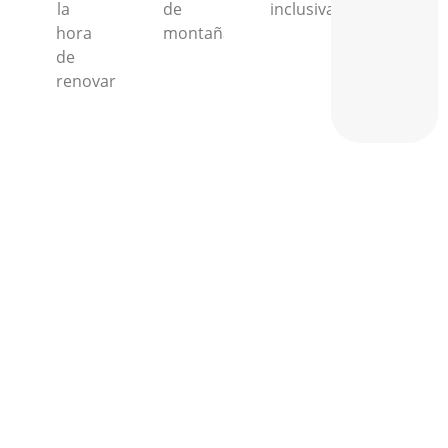
la
de
inclusiva.
hora
montaña.
de
renovar.