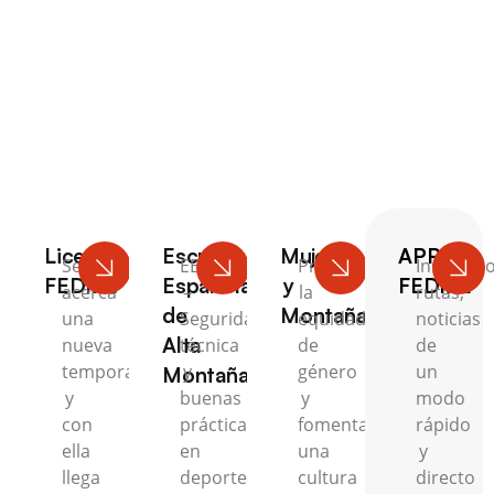
Escalada
Licencia
Escuela
Mujer
APP
Se
EEAM
Promovemos
Inscripci
FEDME
Española
y
FEDME
acerca
–
la
rutas,
de
Montaña
una
Seguridad,
equidad
noticias
Alta
nueva
técnica
de
de
temporada
y
género
un
Montaña
y
buenas
y
modo
con
prácticas
fomentamos
rápido
ella
en
una
y
llega
deportes
cultura
directo