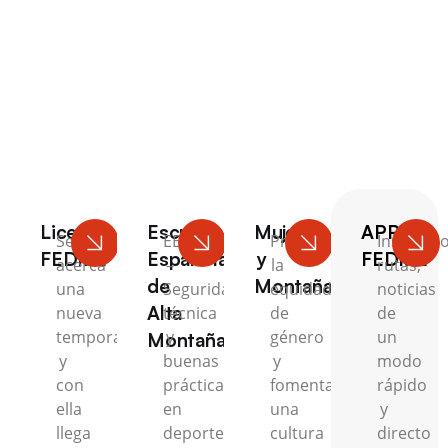
Escalada
Licencia
Escuela
Mujer
APP
Se
EEAM
Promovemos
Inscripci
FEDME
Española
y
FEDME
acerca
–
la
rutas,
de
Montaña
una
Seguridad,
equidad
noticias
Alta
nueva
técnica
de
de
temporada
y
género
un
Montaña
y
buenas
y
modo
con
prácticas
fomentamos
rápido
ella
en
una
y
llega
deportes
cultura
directo