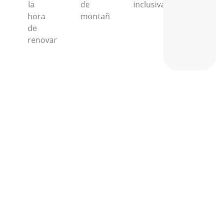
la
de
inclusiva.
hora
montaña.
de
renovar.