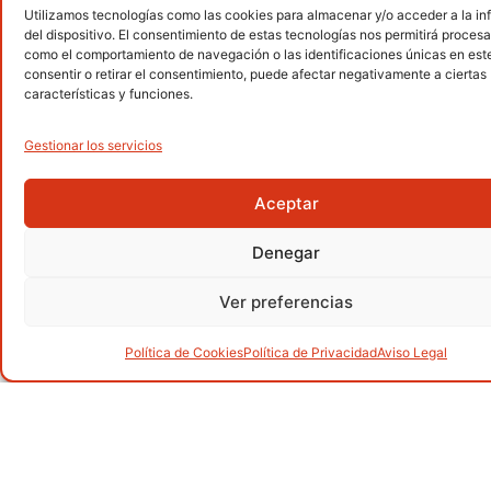
Utilizamos tecnologías como las cookies para almacenar y/o acceder a la i
Senderismo
del dispositivo. El consentimiento de estas tecnologías nos permitirá procesa
.
como el comportamiento de navegación o las identificaciones únicas en este 
consentir o retirar el consentimiento, puede afectar negativamente a ciertas
características y funciones.
Gestionar los servicios
Alpinismo
.
Aceptar
Denegar
Barranquismo
.
Ver preferencias
Política de Cookies
Política de Privacidad
Aviso Legal
Carreras por montaña
.