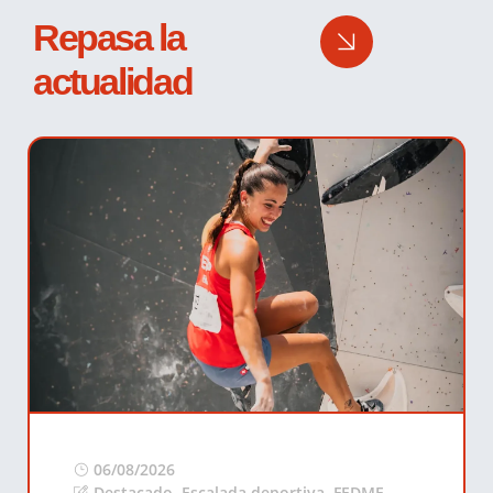
Repasa la
actualidad
06/08/2026
Destacado
,
Escalada deportiva
,
FEDME