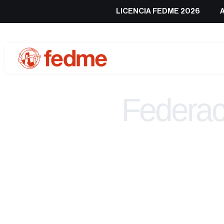
LICENCIA FEDME 2026
Federac
de 