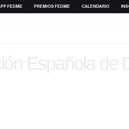
APP FEDME
PREMIOS FEDME
CALENDARIO
INS
ión Española de 
Montaña y Esca