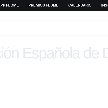
APP FEDME
PREMIOS FEDME
CALENDARIO
INS
ión Española de 
Montaña y Esca