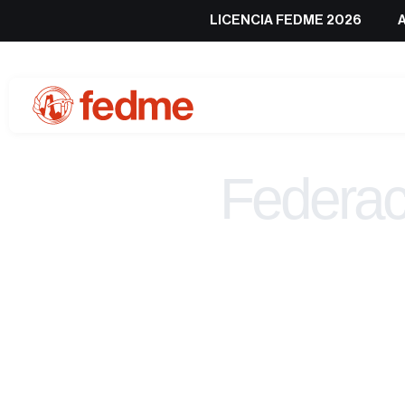
LICENCIA FEDME 2026
Federac
de 