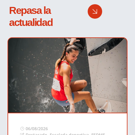
Repasa la
actualidad
06/08/2026
Destacado
,
Escalada deportiva
,
FEDME