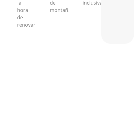
la
de
inclusiva.
hora
montaña.
de
renovar.