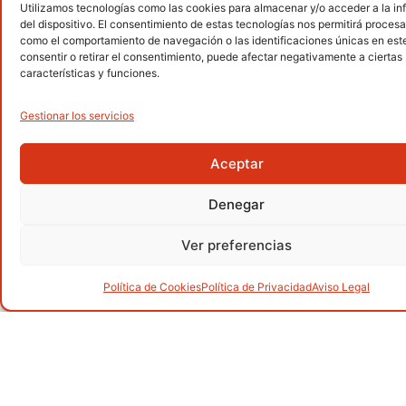
Utilizamos tecnologías como las cookies para almacenar y/o acceder a la i
Senderismo
del dispositivo. El consentimiento de estas tecnologías nos permitirá procesa
.
como el comportamiento de navegación o las identificaciones únicas en este 
consentir o retirar el consentimiento, puede afectar negativamente a ciertas
características y funciones.
Gestionar los servicios
Alpinismo
.
Aceptar
Denegar
Barranquismo
.
Ver preferencias
Política de Cookies
Política de Privacidad
Aviso Legal
Carreras por montaña
.