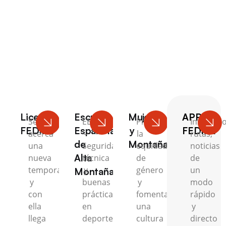
Escalada
Licencia
Escuela
Mujer
APP
Se
EEAM
Promovemos
Inscripci
FEDME
Española
y
FEDME
acerca
–
la
rutas,
de
Montaña
una
Seguridad,
equidad
noticias
Alta
nueva
técnica
de
de
temporada
y
género
un
Montaña
y
buenas
y
modo
con
prácticas
fomentamos
rápido
ella
en
una
y
llega
deportes
cultura
directo