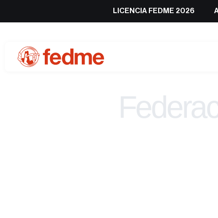
LICENCIA FEDME 2026
Federac
de 