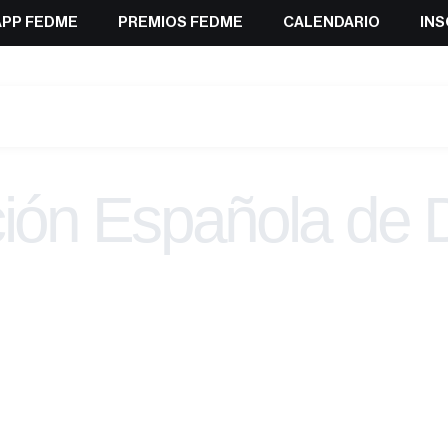
APP FEDME
PREMIOS FEDME
CALENDARIO
INS
ión Española de 
Montaña y Esca