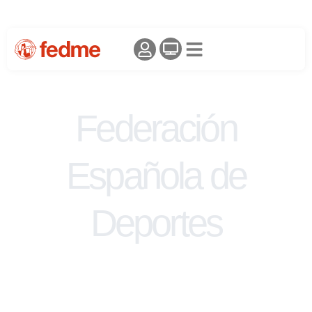
Federación
Española de
Deportes
de Montaña y