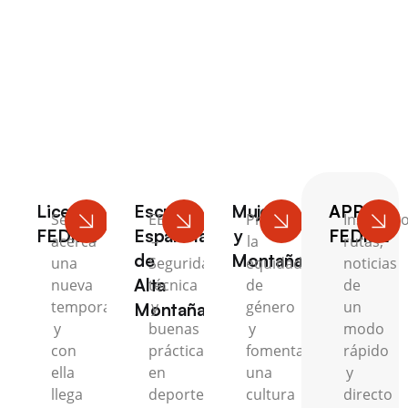
Escalada
Licencia
Escuela
Mujer
APP
Se
EEAM
Promovemos
Inscripci
FEDME
Española
y
FEDME
acerca
–
la
rutas,
de
Montaña
una
Seguridad,
equidad
noticias
Alta
nueva
técnica
de
de
temporada
y
género
un
Montaña
y
buenas
y
modo
con
prácticas
fomentamos
rápido
ella
en
una
y
llega
deportes
cultura
directo