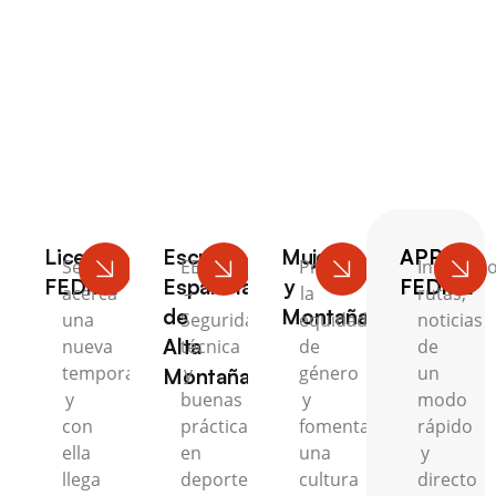
Escalada
Licencia
Escuela
Mujer
APP
Se
EEAM
Promovemos
Inscripci
FEDME
Española
y
FEDME
acerca
–
la
rutas,
de
Montaña
una
Seguridad,
equidad
noticias
Alta
nueva
técnica
de
de
temporada
y
género
un
Montaña
y
buenas
y
modo
con
prácticas
fomentamos
rápido
ella
en
una
y
llega
deportes
cultura
directo