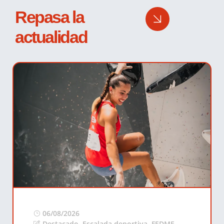
Repasa la
actualidad
06/08/2026
Destacado
,
Escalada deportiva
,
FEDME