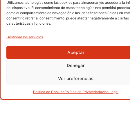
Utilizamos tecnologías como las cookies para almacenar y/o acceder a la i
Senderismo
del dispositivo. El consentimiento de estas tecnologías nos permitirá procesa
.
como el comportamiento de navegación o las identificaciones únicas en este 
consentir o retirar el consentimiento, puede afectar negativamente a ciertas
características y funciones.
Gestionar los servicios
Alpinismo
.
Aceptar
Denegar
Barranquismo
.
Ver preferencias
Política de Cookies
Política de Privacidad
Aviso Legal
Carreras por montaña
.