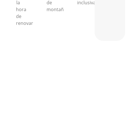
la
de
inclusiva.
hora
montaña.
de
renovar.