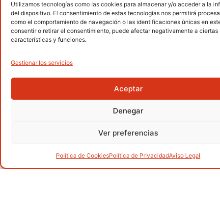
Utilizamos tecnologías como las cookies para almacenar y/o acceder a la i
Senderismo
del dispositivo. El consentimiento de estas tecnologías nos permitirá procesa
.
como el comportamiento de navegación o las identificaciones únicas en este 
consentir o retirar el consentimiento, puede afectar negativamente a ciertas
características y funciones.
Gestionar los servicios
Alpinismo
.
Aceptar
Denegar
Barranquismo
.
Ver preferencias
Política de Cookies
Política de Privacidad
Aviso Legal
Carreras por montaña
.