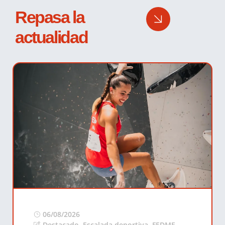
Repasa la
actualidad
06/08/2026
Destacado
,
Escalada deportiva
,
FEDME