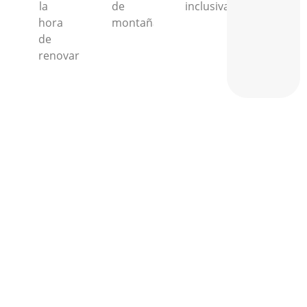
la
de
inclusiva.
hora
montaña.
de
renovar.