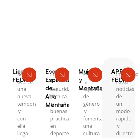
Escalada
Licencia
Escuela
Mujer
APP
Se
EEAM
Promovemos
Inscripci
FEDME
Española
y
FEDME
acerca
–
la
rutas,
de
Montaña
una
Seguridad,
equidad
noticias
Alta
nueva
técnica
de
de
temporada
y
género
un
Montaña
y
buenas
y
modo
con
prácticas
fomentamos
rápido
ella
en
una
y
llega
deportes
cultura
directo