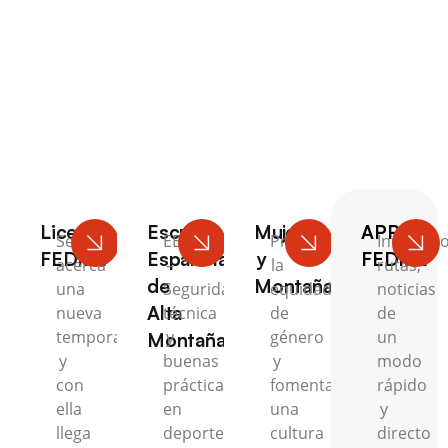
Escalada
Licencia
Escuela
Mujer
APP
Se
EEAM
Promovemos
Inscripci
FEDME
Española
y
FEDME
acerca
–
la
rutas,
de
Montaña
una
Seguridad,
equidad
noticias
Alta
nueva
técnica
de
de
temporada
y
género
un
Montaña
y
buenas
y
modo
con
prácticas
fomentamos
rápido
ella
en
una
y
llega
deportes
cultura
directo