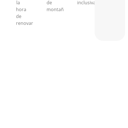
la
de
inclusiva.
hora
montaña.
de
renovar.