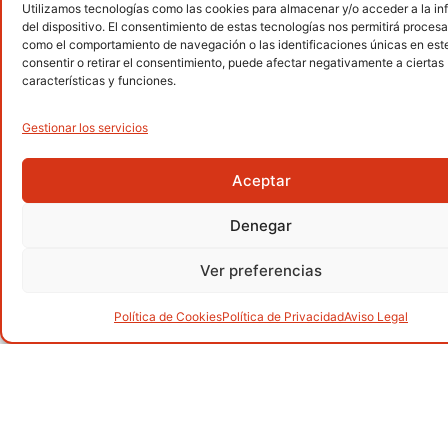
Utilizamos tecnologías como las cookies para almacenar y/o acceder a la i
Senderismo
del dispositivo. El consentimiento de estas tecnologías nos permitirá procesa
.
como el comportamiento de navegación o las identificaciones únicas en este 
consentir o retirar el consentimiento, puede afectar negativamente a ciertas
características y funciones.
Gestionar los servicios
Alpinismo
.
Aceptar
Denegar
Barranquismo
.
Ver preferencias
Política de Cookies
Política de Privacidad
Aviso Legal
Carreras por montaña
.