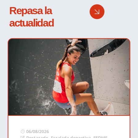
Repasa la
actualidad
06/08/2026
Destacado
,
Escalada deportiva
,
FEDME