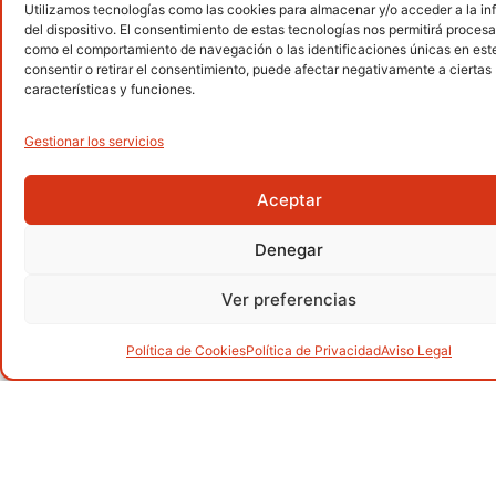
Utilizamos tecnologías como las cookies para almacenar y/o acceder a la i
Senderismo
del dispositivo. El consentimiento de estas tecnologías nos permitirá procesa
.
como el comportamiento de navegación o las identificaciones únicas en este 
consentir o retirar el consentimiento, puede afectar negativamente a ciertas
características y funciones.
Gestionar los servicios
Alpinismo
.
Aceptar
Denegar
Barranquismo
.
Ver preferencias
Política de Cookies
Política de Privacidad
Aviso Legal
Carreras por montaña
.