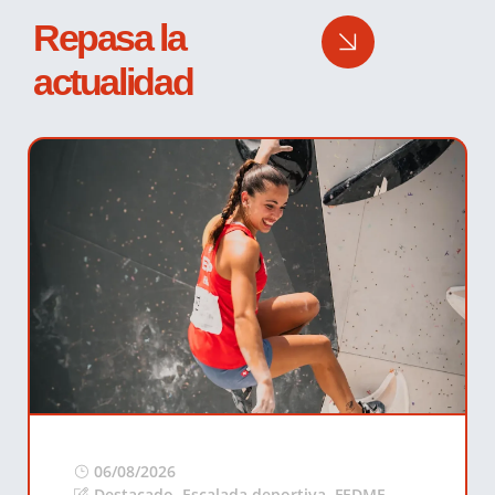
Repasa la
actualidad
06/08/2026
Destacado
,
Escalada deportiva
,
FEDME