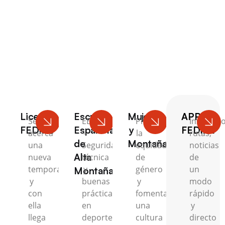
Escalada
Licencia
Escuela
Mujer
APP
Se
EEAM
Promovemos
Inscripci
FEDME
Española
y
FEDME
acerca
–
la
rutas,
de
Montaña
una
Seguridad,
equidad
noticias
Alta
nueva
técnica
de
de
temporada
y
género
un
Montaña
y
buenas
y
modo
con
prácticas
fomentamos
rápido
ella
en
una
y
llega
deportes
cultura
directo