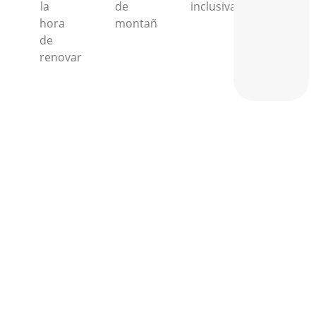
la
de
inclusiva.
hora
montaña.
de
renovar.