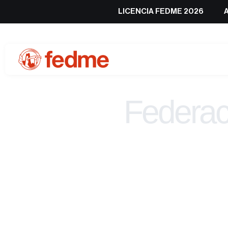
LICENCIA FEDME 2026
Federac
de 