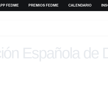
APP FEDME
PREMIOS FEDME
CALENDARIO
INS
ión Española de 
Montaña y Esca