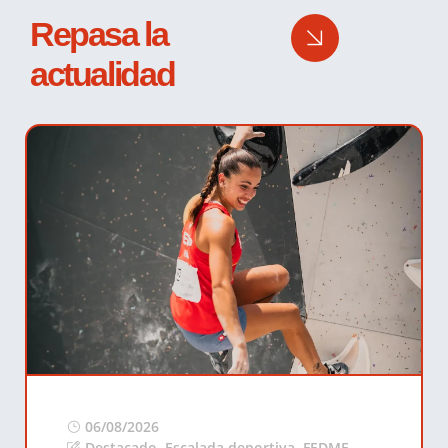
Repasa la
actualidad
06/08/2026
Destacado
,
Escalada deportiva
,
FEDME