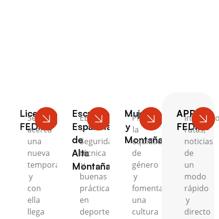
Escalada
Licencia
Escuela
Mujer
APP
Se
EEAM
Promovemos
Inscripci
FEDME
Española
y
FEDME
acerca
–
la
rutas,
de
Montaña
una
Seguridad,
equidad
noticias
Alta
nueva
técnica
de
de
temporada
y
género
un
Montaña
y
buenas
y
modo
con
prácticas
fomentamos
rápido
ella
en
una
y
llega
deportes
cultura
directo