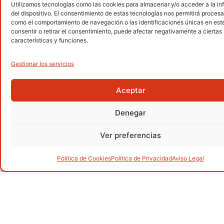
Utilizamos tecnologías como las cookies para almacenar y/o acceder a la i
Senderismo
del dispositivo. El consentimiento de estas tecnologías nos permitirá procesa
.
como el comportamiento de navegación o las identificaciones únicas en este 
consentir o retirar el consentimiento, puede afectar negativamente a ciertas
características y funciones.
Gestionar los servicios
Alpinismo
.
Aceptar
Denegar
Barranquismo
.
Ver preferencias
Política de Cookies
Política de Privacidad
Aviso Legal
Carreras por montaña
.