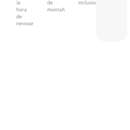
la
de
inclusiva.
hora
montaña.
de
renovar.