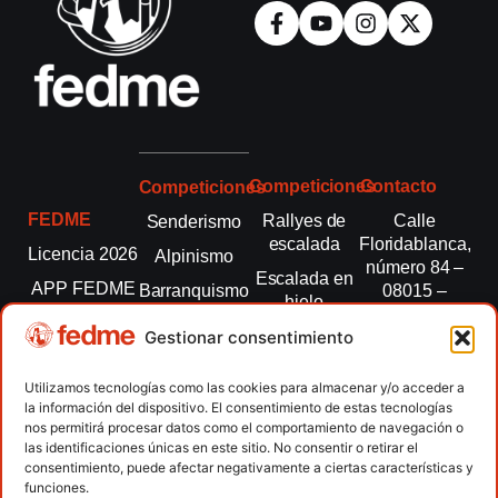
Competiciones
Contacto
Competiciones
FEDME
Rallyes de
Calle
Senderismo
escalada
Floridablanca,
Licencia 2026
Alpinismo
número 84 –
Escalada en
APP FEDME
Barranquismo
08015 –
hielo
Barcelona
Transparencia
Carreras por
Esquí de
Gestionar consentimiento
montaña
fedme@fedme.es
Fed.
montaña
autonómicas
Escalada
934 264 267
Utilizamos tecnologías como las cookies para almacenar y/o acceder a
Marcha
la información del dispositivo. El consentimiento de estas tecnologías
Clubes
Escalada
Nórdica
nos permitirá procesar datos como el comportamiento de navegación o
paralimpica
las identificaciones únicas en este sitio. No consentir o retirar el
Contacto
Raquetas de
consentimiento, puede afectar negativamente a ciertas características y
nieve
funciones.