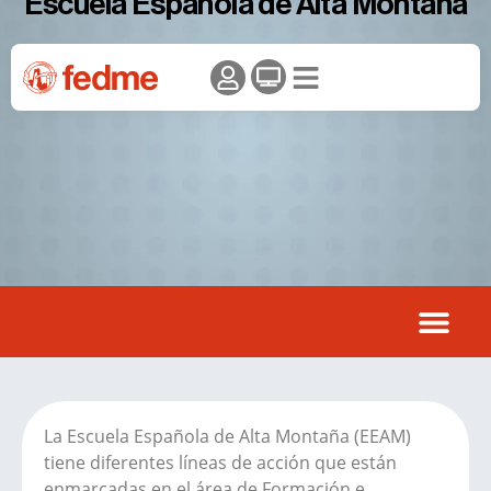
Escuela Española de Alta Montaña
La Escuela Española de Alta Montaña (EEAM)
tiene diferentes líneas de acción que están
enmarcadas en el área de Formación e