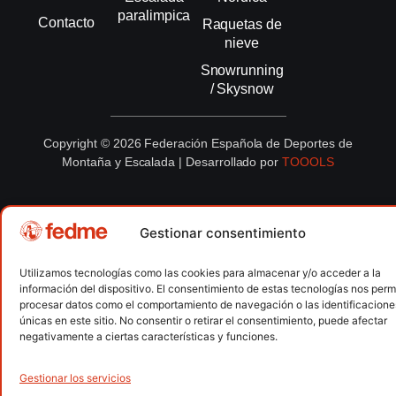
paralimpica
Contacto
Raquetas de
nieve
Snowrunning
/ Skysnow
Copyright © 2026 Federación Española de Deportes de
Montaña y Escalada | Desarrollado por
TOOOLS
Aviso Legal
Política de Cookies
Política de Privacidad
Política de Privacidad APP
Accesibilidad
Gestionar consentimiento
Utilizamos tecnologías como las cookies para almacenar y/o acceder a la
información del dispositivo. El consentimiento de estas tecnologías nos permi
procesar datos como el comportamiento de navegación o las identificacione
únicas en este sitio. No consentir o retirar el consentimiento, puede afectar
negativamente a ciertas características y funciones.
Gestionar los servicios