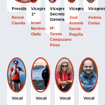
Presidente
Vicepresidente
Vicepresidenta
Vicepresidente
Vicepre
1º
Secretaria
Bernat
José
Andrea
General
Israel
Clarella
Antonio
Cartas
Mª.
Martínez
García
Teresa
Olalla
Regaña
Campuzano
Pérez
Vocal
Vocal
Vocal
Vocal