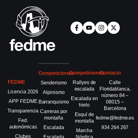
Competiciones
Contacto
Competiciones
FEDME
Rallyes de
Calle
Senderismo
escalada
Floridablanca,
Licencia 2026
Alpinismo
número 84 –
Escalada en
APP FEDME
Barranquismo
08015 –
hielo
Barcelona
Transparencia
Carreras por
Esquí de
montaña
fedme@fedme.es
Fed.
montaña
autonómicas
Escalada
934 264 267
Marcha
Clubes
Escalada
Nórdica