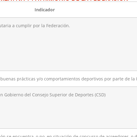
Indicador
tutaria a cumplir por la Federación.
de buenas prácticas y/o comportamientos deportivos por parte de la
uen Gobierno del Consejo Superior de Deportes (CSD)
ión se encuentra, o no, en situación de concurso de acreedores, o 