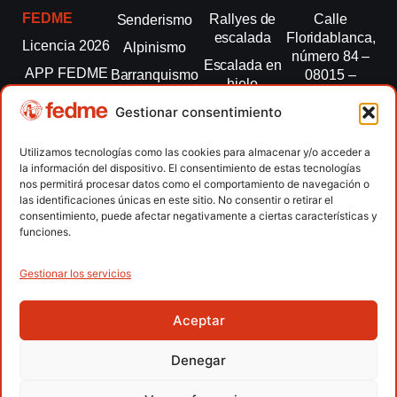
FEDME
Rallyes de
Calle
Senderismo
escalada
Floridablanca,
Licencia 2026
Alpinismo
número 84 –
Escalada en
APP FEDME
Barranquismo
08015 –
hielo
Barcelona
Transparencia
Carreras por
Esquí de
Gestionar consentimiento
montaña
fedme@fedme.es
Fed.
montaña
autonómicas
Escalada
934 264 267
Utilizamos tecnologías como las cookies para almacenar y/o acceder a
Marcha
la información del dispositivo. El consentimiento de estas tecnologías
Clubes
Escalada
Nórdica
nos permitirá procesar datos como el comportamiento de navegación o
paralimpica
las identificaciones únicas en este sitio. No consentir o retirar el
Contacto
Raquetas de
consentimiento, puede afectar negativamente a ciertas características y
nieve
funciones.
Snowrunning
/ Skysnow
Gestionar los servicios
Aceptar
Copyright © 2026 Federación Española de Deportes de
Montaña y Escalada | Desarrollado por
TOOOLS
Denegar
Aviso Legal
Política de Cookies
Política de Privacidad