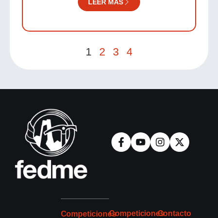
LEER MÁS
1
2
3
4
Competiciones
Contacto
Competiciones