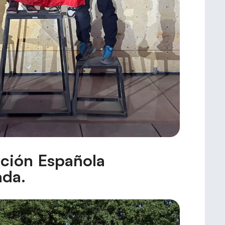
ación Española
ada.