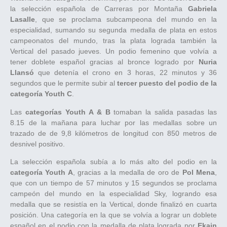
la selección española de Carreras por Montaña
Gabriela
Lasalle
, que se proclama subcampeona del mundo en la
especialidad, sumando su segunda medalla de plata en estos
campeonatos del mundo, tras la plata lograda también la
Vertical del pasado jueves. Un podio femenino que volvía a
tener doblete español gracias al bronce logrado por
Nuria
Llansó
que detenía el crono en 3 horas, 22 minutos y 36
segundos que le permite subir al
tercer puesto del podio de la
categoría Youth C
.
Las
categorías Youth A & B
tomaban la salida pasadas las
8.15 de la mañana para luchar por las medallas sobre un
trazado de de 9,8 kilómetros de longitud con 850 metros de
desnivel positivo.
La selección española subía a lo más alto del podio en la
categoría Youth A
, gracias a la medalla de oro de
Pol Mena
,
que con un tiempo de 57 minutos y 15 segundos se proclama
campeón del mundo en la especialidad Sky, logrando esa
medalla que se resistía en la Vertical, donde finalizó en cuarta
posición. Una categoría en la que se volvía a lograr un doblete
español en el podio con la medalla de plata lograda por
Ekain