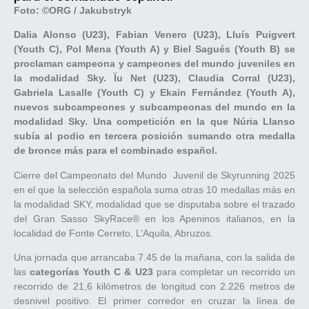
Foto: ©
ORG / Jakubstryk
Dalia Alonso (U23), Fabian Venero (U23), Lluís Puigvert
(Youth C), Pol Mena (Youth A) y Biel Sagués (Youth B) se
proclaman campeona y campeones del mundo juveniles en
la modalidad Sky. Ïu Net (U23), Claudia Corral (U23),
Gabriela Lasalle (Youth C) y Ekain Fernández (Youth A),
nuevos subcampeones y subcampeonas del mundo en la
modalidad Sky. Una competición en la que Núria Llanso
subía al podio en tercera posición sumando otra medalla
de bronce más para el combinado español.
Cierre del Campeonato del Mundo Juvenil de Skyrunning 2025
en el que la selección española suma otras 10 medallas más en
la modalidad SKY, modalidad que se disputaba sobre el trazado
del Gran Sasso SkyRace® en los Apeninos italianos, en la
localidad de Fonte Cerreto, L’Aquila, Abruzos.
Una jornada que arrancaba 7.45 de la mañana, con la salida de
las
categorías Youth C & U23
para completar un recorrido un
recorrido de 21,6 kilómetros de longitud con 2.226 metros de
desnivel positivo. El primer corredor en cruzar la línea de