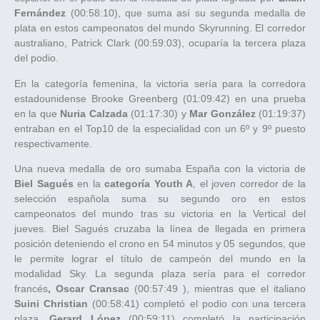
Fernández
(00:58:10), que suma así su segunda medalla de
plata en estos campeonatos del mundo Skyrunning. El corredor
australiano, Patrick Clark (00:59:03), ocuparía la tercera plaza
del podio.
En la categoría femenina, la victoria sería para la corredora
estadounidense Brooke Greenberg (01:09:42) en una prueba
en la que
Nuria Calzada
(01:17:30) y
Mar González
(01:19:37)
entraban en el Top10 de la especialidad con un 6º y 9º puesto
respectivamente.
Una nueva medalla de oro sumaba España con la victoria de
Biel Sagués
en la
categoría Youth A
, el joven corredor de la
selección española suma su segundo oro en estos
campeonatos del mundo tras su victoria en la Vertical del
jueves. Biel Sagués cruzaba la línea de llegada en primera
posición deteniendo el crono en 54 minutos y 05 segundos, que
le permite lograr el título de campeón del mundo en la
modalidad Sky. La segunda plaza sería para el corredor
francés
, Oscar Cransac
(00:57:49 ), mientras que el italiano
Suini Christian
(00:58:41) completó el podio con una tercera
plaza.
Gerard López
(00:59:11) completó la participación