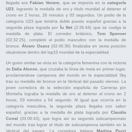
llegada era
Fabian Venero
, que se imponía en la
categoría
U23
, logrando la medalla de oro y título mundial al detener el
crono en 2 horas, 26 minutos y 03 segundos. Un podio de la
categoría U23 que tendría doble puesto español gracias a la
segunda plaza lograda por
Ïu Net
(2:26:44) que se cuelga la
medalla de plata. El corredor británico,
Tom Spencer
(02:32:25), completó el podio masculino con la medalla de
bronce.
Álvaro Osanz
(02:45:36) finalizaba en sexta posición
situándose dentro del top10 mundial de la especialidad.
Un guion similar se vivía en la categoría femenina con la victoria
de
Dalia Alonso
, que cruzaba la línea de meta en primer lugar,
proclamándose campeona del mundo en la especialidad Sky
tras su medalla de bronce en la Vertical del pasado viernes. La
joven corredora de la selección española de Carreras por
Montaña lograba la medalla de oro al detener el crono en 2
horas, 59 minutos y 54 segundo. Al igual que ocurría en la
categoría masculina, la segunda plaza llegaba con sabor
español, gracias a la medalla de plata lograda por
Claudia
Corral
(03:00:43), que logra así su segundo subcampeonato
del mundo tras lograr el título de subcampeona también en la
Vertical del jueves. La corredora italiana
Martina Pozzi