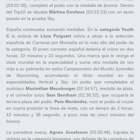
(03:02:38), completó el podio con la medalla de bronce. Dentro
del Top10 se situaba
Mártina Gonfaus
(03:22:23) con un sexto
puesto en la prueba Sky.
España continuaba sumando medallas. En la
categoría Youth
C
la victoria de
Lluis Puigvert
volvía a situar a la selección
española de Carreras por Montaña en lo más alto del podio de
la categoría. El joven corredor español detenía el crono en dos
horas, 32 minutos y 22 segundos. Una marca que le otorga el
título mundial en la especialidad y suma otra medalla de oro
más a su palmarés en estos Campeonatos del Mundo Juveniles
de Skyrunning, acumulando el título mundial en las
especialidades Vertical y Sky. Un podio que completaba el
austriaco
Maximilian Meusburger
(02:34:57), medalla de plata,
y el corredor suizo
Sam Bentham
(02:38:32), que ocuparía la
tercera plaza del podio.
Pere Menéndez
, rozó el podio al cruzar
en cuarta posición la línea de meta, con un tiempo de 2 horas,
43 minutos y 38 segundo, a poco más de cinco minutos del
bronce.
La corredora sueca,
Agnes Josefsson
(03:05:48), lograba la
victoria en la categoría femenina, por delante de la corredora de