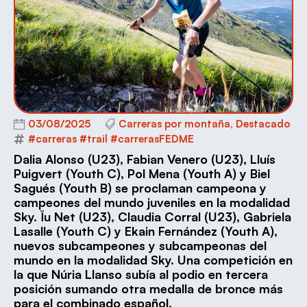
03/08/2025
Carreras por montaña
,
Destacado
#carreras #trail #carrerasFEDME
Dalia Alonso (U23), Fabian Venero (U23), Lluís
Puigvert (Youth C), Pol Mena (Youth A) y Biel
Sagués (Youth B) se proclaman campeona y
campeones del mundo juveniles en la modalidad
Sky. Ïu Net (U23), Claudia Corral (U23), Gabriela
Lasalle (Youth C) y Ekain Fernández (Youth A),
nuevos subcampeones y subcampeonas del
mundo en la modalidad Sky. Una competición en
la que Núria Llanso subía al podio en tercera
posición sumando otra medalla de bronce más
para el combinado español.