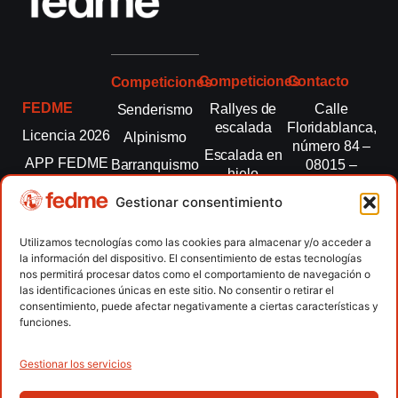
Competiciones
Contacto
Competiciones
FEDME
Rallyes de
Calle
Senderismo
escalada
Floridablanca,
Licencia 2026
Alpinismo
número 84 –
Escalada en
APP FEDME
Barranquismo
08015 –
hielo
Barcelona
Transparencia
Carreras por
Esquí de
Gestionar consentimiento
montaña
fedme@fedme.es
Fed.
montaña
autonómicas
Escalada
934 264 267
Utilizamos tecnologías como las cookies para almacenar y/o acceder a
Marcha
la información del dispositivo. El consentimiento de estas tecnologías
Clubes
Escalada
Nórdica
nos permitirá procesar datos como el comportamiento de navegación o
paralimpica
las identificaciones únicas en este sitio. No consentir o retirar el
Contacto
Raquetas de
consentimiento, puede afectar negativamente a ciertas características y
nieve
funciones.
Snowrunning
/ Skysnow
Gestionar los servicios