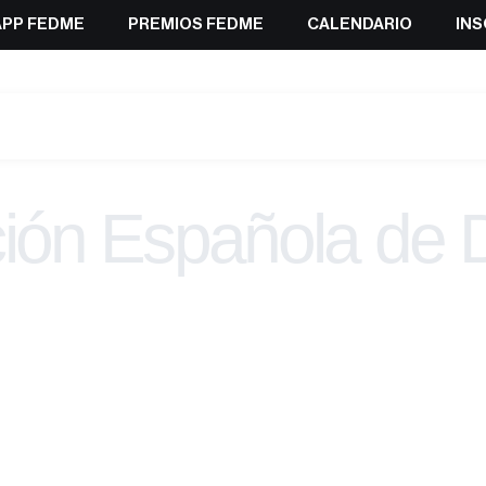
APP FEDME
PREMIOS FEDME
CALENDARIO
INS
ión Española de 
Montaña y Esca