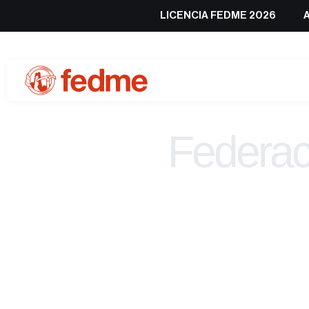
LICENCIA FEDME 2026
Federac
de 