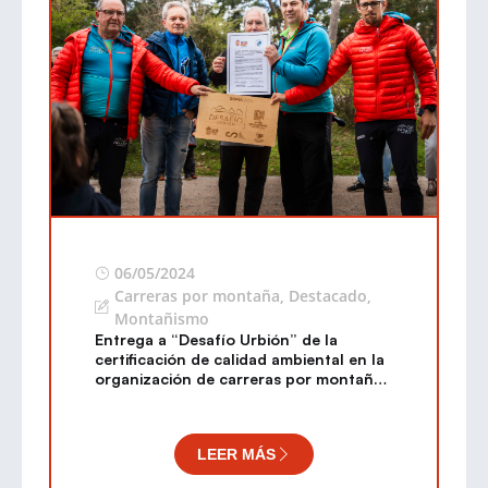
06/05/2024
Carreras por montaña
,
Destacado
,
Montañismo
Entrega a “Desafío Urbión” de la
certificación de calidad ambiental en la
organización de carreras por montaña
“Green CXM Trail FEDME”
LEER MÁS