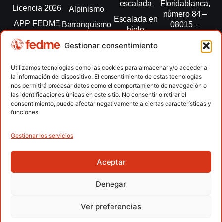
escalada
Floridablanca,
Licencia 2026
Alpinismo
número 84 –
Escalada en
APP FEDME
Barranquismo
08015 –
hielo
Barcelona
Transparencia
Carreras por
Esquí de
Gestionar consentimiento
montaña
fedme@fedme.es
Fed.
montaña
autonómicas
Escalada
934 264 267
Utilizamos tecnologías como las cookies para almacenar y/o acceder a
Marcha
la información del dispositivo. El consentimiento de estas tecnologías
Clubes
Escalada
Nórdica
nos permitirá procesar datos como el comportamiento de navegación o
paralimpica
las identificaciones únicas en este sitio. No consentir o retirar el
Contacto
Raquetas de
consentimiento, puede afectar negativamente a ciertas características y
nieve
funciones.
Snowrunning
/ Skysnow
Gestionar los servicios
Aceptar
Copyright © 2026 Federación Española de Deportes de
Montaña y Escalada | Desarrollado por
TOOOLS
Denegar
Aviso Legal
Política de Cookies
Política de Privacidad
Ver preferencias
Política de Privacidad APP
Accesibilidad