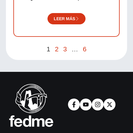
“Green CXM Trail FEDME”
LEER MÁS
1
2
3
…
6