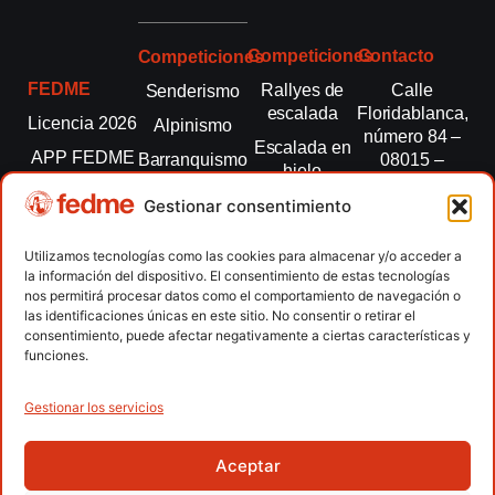
Competiciones
Contacto
Competiciones
FEDME
Rallyes de
Calle
Senderismo
escalada
Floridablanca,
Licencia 2026
Alpinismo
número 84 –
Escalada en
APP FEDME
Barranquismo
08015 –
hielo
Barcelona
Transparencia
Carreras por
Esquí de
Gestionar consentimiento
montaña
fedme@fedme.es
Fed.
montaña
autonómicas
Escalada
934 264 267
Utilizamos tecnologías como las cookies para almacenar y/o acceder a
Marcha
la información del dispositivo. El consentimiento de estas tecnologías
Clubes
Escalada
Nórdica
nos permitirá procesar datos como el comportamiento de navegación o
paralimpica
las identificaciones únicas en este sitio. No consentir o retirar el
Contacto
Raquetas de
consentimiento, puede afectar negativamente a ciertas características y
nieve
funciones.
Snowrunning
/ Skysnow
Gestionar los servicios
Aceptar
Copyright © 2026 Federación Española de Deportes de
Montaña y Escalada | Desarrollado por
TOOOLS