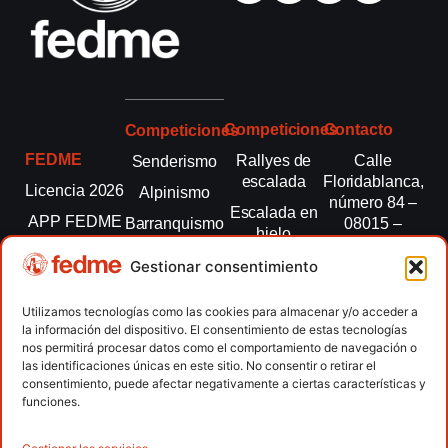
Competiciones
Contacto
Competiciones
FEDME
Rallyes de
Calle
Senderismo
escalada
Floridablanca,
Licencia 2026
Alpinismo
número 84 –
Escalada en
APP FEDME
Barranquismo
08015 –
hielo
Barcelona
Transparencia
Carreras por
Esquí de
Gestionar consentimiento
montaña
fedme@fedme.es
Fed.
montaña
autonómicas
Escalada
934 264 267
Utilizamos tecnologías como las cookies para almacenar y/o acceder a
Marcha
la información del dispositivo. El consentimiento de estas tecnologías
Clubes
Escalada
Nórdica
nos permitirá procesar datos como el comportamiento de navegación o
paralimpica
las identificaciones únicas en este sitio. No consentir o retirar el
Contacto
Raquetas de
consentimiento, puede afectar negativamente a ciertas características y
nieve
funciones.
Snowrunning
/ Skysnow