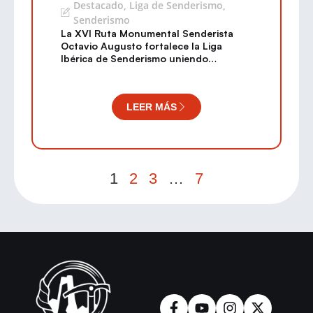
Destacado
,
Liga de Senderismo
,
Senderismo
La XVI Ruta Monumental Senderista
Octavio Augusto fortalece la Liga
Ibérica de Senderismo uniendo
senderistas de toda la Península Ibérica
LEER MÁS
1
2
3
…
7