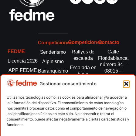
Competiciones
Contacto
Competiciones
FEDME
Rallyes de
Calle
Senderismo
escalada
Floridablanca,
Licencia 2026
Alpinismo
número 84 –
Escalada en
APP FEDME
Barranquismo
08015 –
hielo
Barcelona
Transparencia
Carreras por
Esquí de
Gestionar consentimiento
montaña
fedme@fedme.es
Fed.
montaña
autonómicas
Escalada
934 264 267
Utilizamos tecnologías como las cookies para almacenar y/o acceder a
Marcha
la información del dispositivo. El consentimiento de estas tecnologías
Clubes
Escalada
Nórdica
nos permitirá procesar datos como el comportamiento de navegación o
paralimpica
las identificaciones únicas en este sitio. No consentir o retirar el
Contacto
Raquetas de
consentimiento, puede afectar negativamente a ciertas características y
nieve
funciones.
Snowrunning