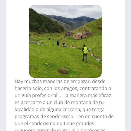
Hay muchas maneras de empezar, desde
hacerlo solo, con los amigos, contratando a
un guía profesional… La manera más eficaz
es acercarte a un club de montaña de tu
localidad o de alguna cercana, que tenga
programas de senderismo. Ten en cuenta de
que el senderismo no tiene grandes
requerimientos de material o de técnicas,