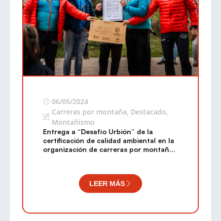
06/05/2024
Carreras por montaña
,
Destacado
,
Montañismo
Entrega a “Desafío Urbión” de la
certificación de calidad ambiental en la
organización de carreras por montaña
“Green CXM Trail FEDME”
LEER MÁS