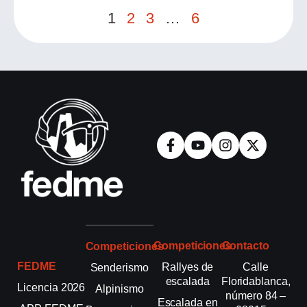
1
2
3
…
6
Competiciones
Contacto
Competiciones
FEDME
Rallyes de
Calle
Senderismo
escalada
Floridablanca,
Licencia 2026
Alpinismo
número 84 –
Escalada en