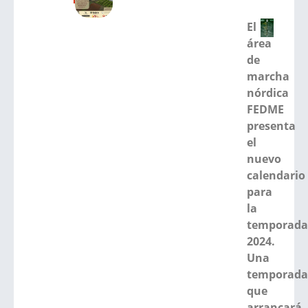
El
área
de
marcha
nórdica
FEDME
presenta
el
nuevo
calendario
para
la
temporad
2024.
Una
temporad
que
arrancará