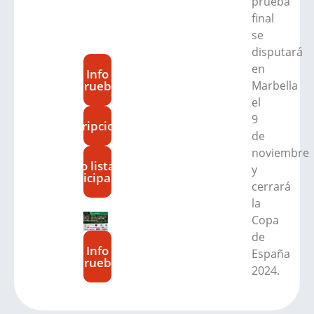
prueba
final
se
disputará
en
Info
prueba
Marbella
el
9
Inscripciones
de
noviembre
Info listado
y
participantes
cerrará
la
Copa
de
Info
España
prueba
2024.