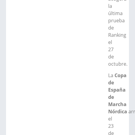
la
última
prueba
de
Ranking
el
27
de
octubre.
La
Copa
de
España
de
Marcha
Nórdica
ar
el
23
de