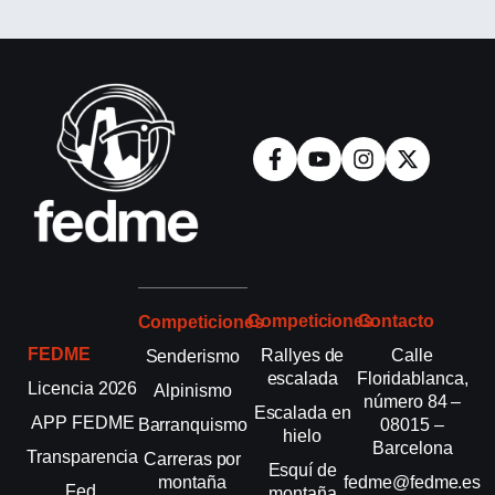
Competiciones
Contacto
Competiciones
FEDME
Rallyes de
Calle
Senderismo
escalada
Floridablanca,
Licencia 2026
Alpinismo
número 84 –
Escalada en
APP FEDME
Barranquismo
08015 –
hielo
Barcelona
Transparencia
Carreras por
Esquí de
montaña
fedme@fedme.es
Fed.
montaña