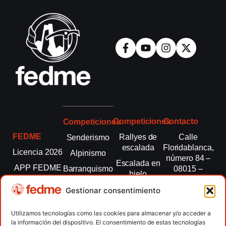
Competiciones
Contacto
Competiciones
FEDME
Rallyes de
Calle
Senderismo
escalada
Floridablanca,
Licencia 2026
Alpinismo
número 84 –
Escalada en
APP FEDME
Barranquismo
08015 –
hielo
Barcelona
Transparencia
Carreras por
Esquí de
Gestionar consentimiento
montaña
fedme@fedme.es
Fed.
montaña
autonómicas
Escalada
934 264 267
Utilizamos tecnologías como las cookies para almacenar y/o acceder a
Marcha
la información del dispositivo. El consentimiento de estas tecnologías
Clubes