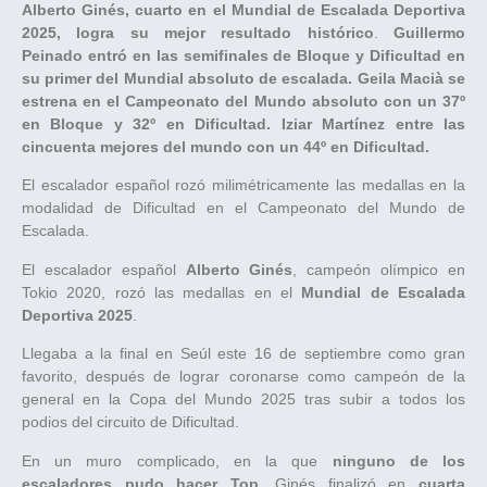
Alberto Ginés, cuarto en el Mundial de Escalada Deportiva
2025, logra su mejor resultado histórico
.
Guillermo
Peinado entró en las semifinales de Bloque y Dificultad en
su primer del Mundial absoluto de escalada.
Geila Macià se
estrena en el Campeonato del Mundo absoluto con un 37º
en Bloque y 32º en Dificultad. Iziar Martínez entre las
cincuenta mejores del mundo con un 44º en Dificultad.
El escalador español rozó milimétricamente las medallas en la
modalidad de Dificultad en el Campeonato del Mundo de
Escalada.
El escalador español
Alberto Ginés
, campeón olímpico en
Tokio 2020, rozó las medallas en el
Mundial de Escalada
Deportiva 2025
.
Llegaba a la final en Seúl este 16 de septiembre como gran
favorito, después de lograr coronarse como campeón de la
general en la Copa del Mundo 2025 tras subir a todos los
podios del circuito de Dificultad.
En un muro complicado, en la que
ninguno de los
escaladores pudo hacer Top
, Ginés finalizó en
cuarta