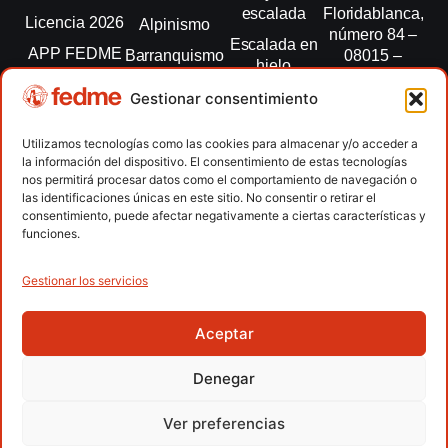
escalada
Floridablanca,
Licencia 2026
Alpinismo
número 84 –
Escalada en
APP FEDME
Barranquismo
08015 –
hielo
Barcelona
Transparencia
Carreras por
Esquí de
Gestionar consentimiento
montaña
fedme@fedme.es
Fed.
montaña
autonómicas
Escalada
934 264 267
Utilizamos tecnologías como las cookies para almacenar y/o acceder a
Marcha
la información del dispositivo. El consentimiento de estas tecnologías
Clubes
Escalada
Nórdica
nos permitirá procesar datos como el comportamiento de navegación o
paralimpica
las identificaciones únicas en este sitio. No consentir o retirar el
Contacto
Raquetas de
consentimiento, puede afectar negativamente a ciertas características y
nieve
funciones.
Snowrunning
/ Skysnow
Gestionar los servicios
Aceptar
Copyright © 2026 Federación Española de Deportes de
Montaña y Escalada | Desarrollado por
TOOOLS
Denegar
Aviso Legal
Política de Cookies
Política de Privacidad
Ver preferencias
Política de Privacidad APP
Accesibilidad