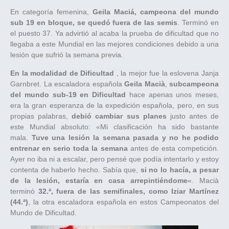
En categoría femenina,
Geila Maciá, campeona del mundo
sub 19 en bloque, se quedó fuera de las semis
. Terminó en
el puesto 37. Ya advirtió al acaba la prueba de dificultad que no
llegaba a este Mundial en las mejores condiciones debido a una
lesión que sufrió la semana previa.
En la modalidad de Dificultad
, la mejor fue la eslovena Janja
Garnbret. La escaladora española
Geila Macià
,
subcampeona
del mundo sub-19 en Dificultad
hace apenas unos meses,
era la gran esperanza de la expedición española, pero, en sus
propias palabras,
debió cambiar sus planes
justo antes de
este Mundial absoluto: «Mi clasificación ha sido bastante
mala.
Tuve una lesión la semana pasada y no he podido
entrenar en serio toda la semana
antes de esta competición.
Ayer no iba ni a escalar, pero pensé que podía intentarlo y estoy
contenta de haberlo hecho. Sabía que,
si no lo hacía, a pesar
de la lesión, estaría en casa arrepintiéndome
«. Macià
terminó
32.ª, fuera de las semifinales, como Iziar Martínez
(44.ª)
, la otra escaladora española en estos Campeonatos del
Mundo de Dificultad.