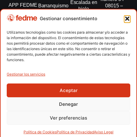
Escalada en
APP FEDME
Barranquismo
08015 –
hielo
Barcelona
Transparencia
Carreras por
Esquí de
Gestionar consentimiento
montaña
fedme@fedme.es
Fed.
montaña
autonómicas
Escalada
934 264 267
Utilizamos tecnologías como las cookies para almacenar y/o acceder a
Marcha
la información del dispositivo. El consentimiento de estas tecnologías
Clubes
Escalada
Nórdica
nos permitirá procesar datos como el comportamiento de navegación o
paralimpica
las identificaciones únicas en este sitio. No consentir o retirar el
Contacto
Raquetas de
consentimiento, puede afectar negativamente a ciertas características y
nieve
funciones.
Snowrunning
/ Skysnow
Gestionar los servicios
Aceptar
Copyright © 2026 Federación Española de Deportes de
Montaña y Escalada | Desarrollado por
TOOOLS
Denegar
Aviso Legal
Política de Cookies
Política de Privacidad
Ver preferencias
Política de Privacidad APP
Accesibilidad
Política de Cookies
Política de Privacidad
Aviso Legal