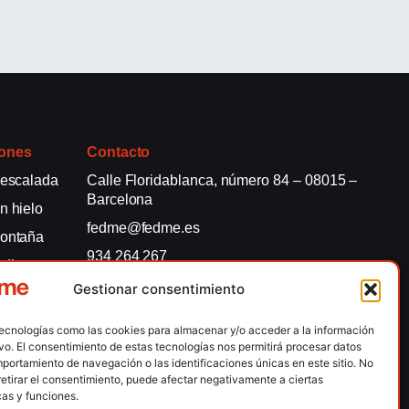
ones
Contacto
 escalada
Calle Floridablanca, número 84 – 08015 –
Barcelona
n hielo
fedme@fedme.es
montaña
934 264 267
rdica
Gestionar consentimiento
e nieve
ng / Skysnow
tecnologías como las cookies para almacenar y/o acceder a la información
ivo. El consentimiento de estas tecnologías nos permitirá procesar datos
portamiento de navegación o las identificaciones únicas en este sitio. No
lítica de Privacidad
Política de Privacidad APP
Accesibilidad
retirar el consentimiento, puede afectar negativamente a ciertas
cas y funciones.