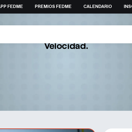
APP FEDME
PREMIOS FEDME
CALENDARIO
INS
a Laborda campeón y campeona 
Velocidad.