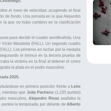
o Lebaniego.
obre el muro de velocidad, acogiendo el final
ón de fondo. Una jornada en la que Alejandro
n la que no hubo cambios en la clasificación
uces para decidir el cuadro semifinalista. Una
 y Víctor Moraleda (FALL). Un segundo cuadro
(FALL). Los primeros en luchar por la medalla
asegurando el bronce en la tercera prueba de
a la victoria en la final al detener el crono
graba la plata en el podio masculino.
orada 2025.
situándose en primera posición frente a
Leire
a, mientras que
Julia Pacheco
(1.235 puntos)
uadro masculino,
Alejandro Rivas
asaltaba la
5 puntos la temporada, por delante de
Alberto