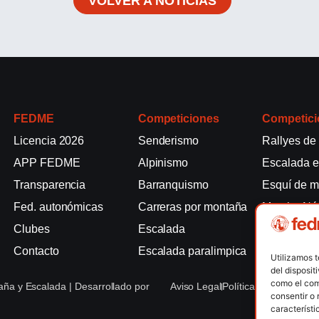
VOLVER A NOTICIAS
FEDME
Competiciones
Competici
Licencia 2026
Senderismo
Rallyes de
APP FEDME
Alpinismo
Escalada e
Transparencia
Barranquismo
Esquí de 
Fed. autonómicas
Carreras por montaña
Marcha Nó
Clubes
Escalada
Raquetas d
Contacto
Escalada paralimpica
Snowrunni
Utilizamos 
del disposit
como el com
ña y Escalada | Desarrollado por
Aviso Legal
Política de Cookies
Po
consentir o 
característi