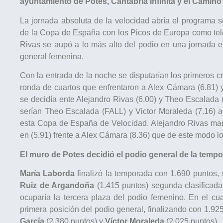
ayuntamiento de Potes, Cantabria Infinita y el Camin
La jornada absoluta de la velocidad abría el programa s
de la Copa de España con los Picos de Europa como tel
Rivas se aupó a lo más alto del podio en una jornada e
general femenina.
Con la entrada de la noche se disputarían los primeros cr
ronda de cuartos que enfrentaron a Alex Cámara (6.81)
se decidía ente Alejandro Rivas (6.00) y Theo Escalada 
serían Theo Escalada (FALL) y Victor Moraleda (7.16) 
esta Copa de España de Velocidad. Alejandro Rivas marcab
en (5.91) frente a Alex Cámara (8.36) que de este modo lo
El muro de Potes decidió el podio general de la temp
María Laborda
finalizó la temporada con 1.690 puntos, 
Ruiz de Argandoña
(1.415 puntos) segunda clasificad
ocuparía la tercera plaza del podio femenino. En el c
primera posición del podio general, finalizando con 1.92
García
(2.380 puntos) y
Víctor Moraleda
(2.025 puntos).