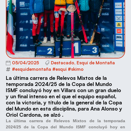
05/04/2025
Destacado
,
Esquí de Montaña
#esquidemontaña #esqui #skimo
La última carrera de Relevos Mixtos de la
temporada 2024/25 de la Copa del Mundo
ISMF concluyó hoy en Villars con un gran duelo
y un final intenso en el que el equipo español,
con la victoria, y título de la general de la Copa
del Mundo en esta disciplina, para Ana Alonso y
Oriol Cardona, se alzó .
La última carrera de Relevos Mixtos de la temporada
2024/25 de la Copa del Mundo ISMF concluyó hoy en