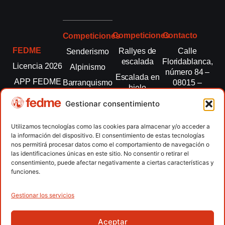
Competiciones
Contacto
Competiciones
FEDME
Rallyes de
Calle
Senderismo
escalada
Floridablanca,
Licencia 2026
Alpinismo
número 84 –
Escalada en
APP FEDME
Barranquismo
08015 –
hielo
Barcelona
Transparencia
Carreras por
Esquí de
Gestionar consentimiento
montaña
fedme@fedme.es
Fed.
montaña
autonómicas
Escalada
934 264 267
Utilizamos tecnologías como las cookies para almacenar y/o acceder a
Marcha
la información del dispositivo. El consentimiento de estas tecnologías
Clubes
Escalada
Nórdica
nos permitirá procesar datos como el comportamiento de navegación o
paralimpica
las identificaciones únicas en este sitio. No consentir o retirar el
Contacto
Raquetas de
consentimiento, puede afectar negativamente a ciertas características y
nieve
funciones.
Snowrunning
/ Skysnow
Gestionar los servicios
Aceptar
Copyright © 2026 Federación Española de Deportes de