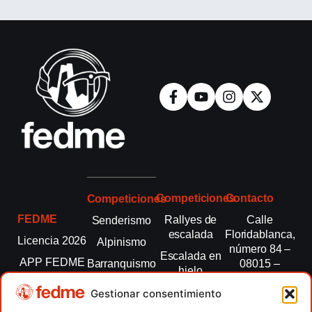
Competiciones
Contacto
Competiciones
FEDME
Rallyes de
Calle
Senderismo
escalada
Floridablanca,
Licencia 2026
Alpinismo
número 84 –
Escalada en
APP FEDME
Barranquismo
08015 –
hielo
Barcelona
Transparencia
Carreras por
Esquí de
Gestionar consentimiento
montaña
fedme@fedme.es
Fed.
montaña