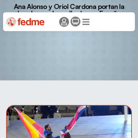
Ana Alonso y Oriol Cardona portan la
bandera y el orgullo de una España
histórica en los JJOO de Milano-Cortina
2026.