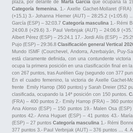
plaza, por delante de
Marta García
que ocuparía la 19ª
Categoría femenina.
1.- Axelle Gachet-Mollaret (FRA)
(+15.1) 3.- Johanna Hiemer (AUT) – 28:25.2 (+1:05.6) 
García (ESP) – 32:03.7
Categoría masculina
1.- Rémi Bo
24:00.8 (+29.6) 3.- Paul Verbnjak (AUT) – 24:06.9 (+35.
Albert Pérez (ESP) – 25:24.1 17.- Jordi Alís (ESP) – 25:
Pujo (ESP) – 29:36.8
Clasificación general Vertical 202
Mundo ISMF (Courchevel, Andorra, Azerbaiyán, Puy-Saint-
está claramente definida, con una contundente victori
ocupa la primera posición en una clasificación final en l
con 267 puntos, tras Aurélien Gay (segundo con 377 punt
En el cuadro femenino, la victoria de Axelle Gachet-M
frente Emily Harrop (360 puntos) y Sarah Dreier (352 pu
clasificada, ocupando la 14ª posición con 150 puntos.
C
(FRA) – 400 puntos 2.- Emily Harrop (FRA) – 360 punto
Ana Alonso (ESP) – 150 puntos 19.- Malen Osa (ESP) 
puntos 42.- Anna Huguet (ESP) – 41 puntos 43.- María
(ESP) – 27 puntos
Categoría masculina
1.- Rémi Bonnet
377 puntos 3.- Paul Verbnjak (AUT) – 376 puntos … 4. An