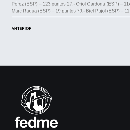
Pérez (ESP) – 123 puntos 27.- Oriol Cardona (ESP) – 114 
Marc Radua (ESP) – 19 puntos 79.- Biel Pujol (ESP) – 11 
ANTERIOR