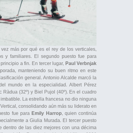
ez más por qué es el rey de los verticales,
s y familiares. El segundo puesto fue para
rincipio a fin. En tercer lugar,
Paul Verbnjak
mporada, manteniendo su buen ritmo en este
asificación general. Antonio Alcalde marcó la
del mundo en la especialidad. Albert Pérez
rc Ràdua (32º) y Biel Pujol (40º). En el cuadro
imbatible. La estrella francesa no dio ninguna
a Vertical, consolidando aún más su liderato en
puesto fue para
Emily Harrop
, quien continúa
pecialmente a Giulia Murada. El tercer puesto
se dentro de las diez mejores con una décima