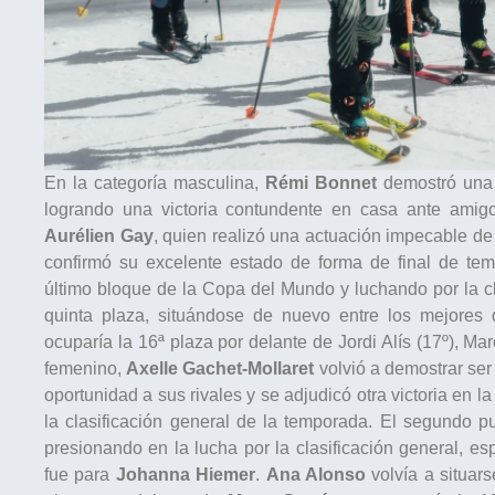
En la categoría masculina,
Rémi Bonnet
demostró una v
logrando una victoria contundente en casa ante amigo
Aurélien Gay
, quien realizó una actuación impecable de p
confirmó su excelente estado de forma de final de te
último bloque de la Copa del Mundo y luchando por la cl
quinta plaza, situándose de nuevo entre los mejores 
ocuparía la 16ª plaza por delante de Jordi Alís (17º), Ma
femenino,
Axelle Gachet-Mollaret
volvió a demostrar ser 
oportunidad a sus rivales y se adjudicó otra victoria en l
la clasificación general de la temporada. El segundo 
presionando en la lucha por la clasificación general, es
fue para
Johanna Hiemer
.
Ana Alonso
volvía a situar