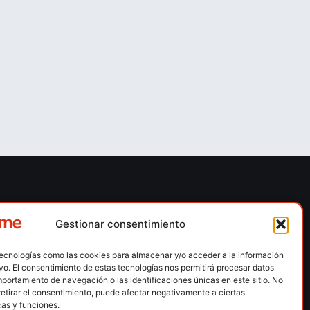
ones
Contacto
Gestionar consentimiento
 escalada
Calle Floridablanca, número 84 – 08015 –
Barcelona
tecnologías como las cookies para almacenar y/o acceder a la información
n hielo
ivo. El consentimiento de estas tecnologías nos permitirá procesar datos
fedme@fedme.es
portamiento de navegación o las identificaciones únicas en este sitio. No
montaña
retirar el consentimiento, puede afectar negativamente a ciertas
934 264 267
rdica
cas y funciones.