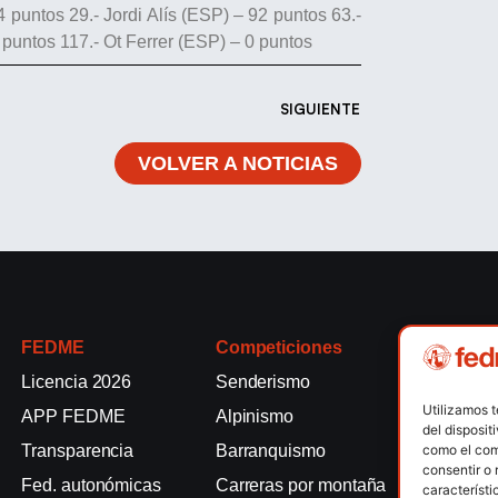
puntos 29.- Jordi Alís (ESP) – 92 puntos 63.-
puntos 117.- Ot Ferrer (ESP) – 0 puntos
SIGUIENTE
VOLVER A NOTICIAS
FEDME
Competiciones
Competici
Licencia 2026
Senderismo
Rallyes de
Utilizamos 
APP FEDME
Alpinismo
Escalada e
del disposit
como el com
Transparencia
Barranquismo
Esquí de 
consentir o 
Fed. autonómicas
Carreras por montaña
Marcha Nó
característi