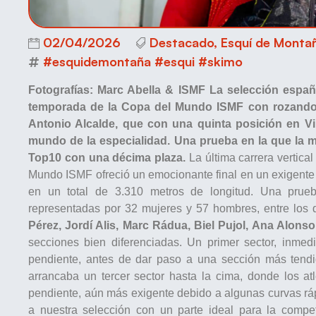
02/04/2026
Destacado
,
Esquí de Monta
#esquidemontaña #esqui #skimo
Fotografías: Marc Abella & ISMF
La selección españo
temporada de la Copa del Mundo ISMF con rozando u
Antonio Alcalde, que con una quinta posición en Vil
mundo de la especialidad. Una prueba en la que la m
Top10 con una décima plaza.
La última carrera vertical
Mundo ISMF ofreció un emocionante final en un exigente 
en un total de 3.310 metros de longitud. Una prueb
representadas por 32 mujeres y 57 hombres, entre los
Pérez, Jordí Alis, Marc Rádua, Biel Pujol, Ana Alonso
secciones bien diferenciadas. Un primer sector, inmed
pendiente, antes de dar paso a una sección más tendi
arrancaba un tercer sector hasta la cima, donde los a
pendiente, aún más exigente debido a algunas curvas ráp
a nuestra selección con un parte ideal para la compet