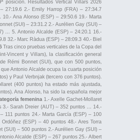
 posición. Resultados Vertical Villars 2026
 – 27:19.6 2.- Emily Harrop (FRA) – 27:34.7
… 10.- Ana Alonso (ESP) – 29:50.6 19.- Marta
nnet (SUI) – 23:31.2 2.- Aurélien Gay (SUI) –
7) … 5. Antonio Alcalde (ESP) – 24:20.1 16.-
29.8 32.- Marc Ràdua (ESP) – 28:09.3 40.- Biel
6
Tras cinco pruebas verticales de la Copa del
Vincent y Villars), la clasificación general
a de Rémi Bonnet (SUI), que con 500 puntos,
a que Antonio Alcalde ocupa la cuarta posición
os) y Paul Verbnjak (tercero con 376 puntos).
ollaret (400 puntos) ha estado más ajustada,
ntos). Ana Alonso, ha sido la española mejor
ategoría femenina
1.- Axelle Gachet-Mollaret
s 3.- Sarah Dreier (AUT) – 352 puntos … 14.-
– 111 puntos 24.- Marta García (ESP) – 100
 Ordóñez (ESP) – 40 puntos 48.- Ares Torra
 (SUI) – 500 puntos 2.- Aurélien Gay (SUI) –
tonio Alcalde (ESP) – 267 puntos 25.- Albert