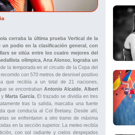
ña
la cerraba la última prueba Vertical de la
n podio en la clasificación general, con
lars se sitúa entre los cuatro mejores del
edallista olímpica, Ana Alonso, lograba un
 de la temporada en el circuito de la Copa del
recorrido con 570 metros de desnivel positivo
a que recibía a un total de 21 naciones,
 que se encontraban
Antonio Alcalde
,
Albert
y
Marta García.
El trazado se dividía en tres
iatamente tras la salida, marcaba una fuerte
da que conducía al Col Bretaey. Desde allí,
tletas se enfrentaron a otro tramo de máxima
idas en la sección superior. La meteo recibía
ición, con sol radiante y cielos despejados