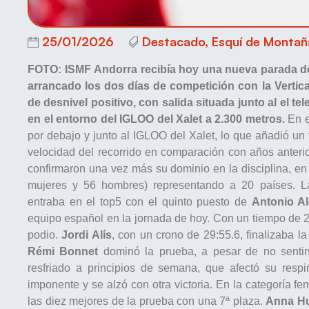
25/01/2026
Destacado
,
Esquí de Montañ
FOTO: ISMF
Andorra recibía hoy una nueva parada d
arrancado los dos días de competición con la Vertic
de desnivel positivo, con salida situada junto al el tel
en el entorno del IGLOO del Xalet a 2.300 metros.
En e
por debajo y junto al IGLOO del Xalet, lo que añadió un 
velocidad del recorrido en comparación con años anteri
confirmaron una vez más su dominio en la disciplina, en
mujeres y 56 hombres) representando a 20 países. L
entraba en el top5 con el quinto puesto de
Antonio Al
equipo español en la jornada de hoy. Con un tiempo de 2
podio.
Jordi Alís
, con un crono de 29:55.6, finalizaba l
Rémi Bonnet
dominó la prueba, a pesar de no sentir
resfriado a principios de semana, que afectó su respir
imponente y se alzó con otra victoria. En la categoría f
las diez mejores de la prueba con una 7ª plaza.
Anna H