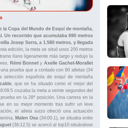
a
e la Copa del Mundo de Esquí de montaña,
al. Un recorrido que acumulaba 690 metros
esilla Josep Serra, a 1.580 metros, y llegada
sta edición, la meta se situó unos 200 metros
tramo llano ligeramente más largo y redujo la
ores.
Rémi Bonnet
y
Axelle Gachet-Morallet
 una prueba que a contado con 90 atletas (34
a selección española de esquí de montaña
calde
, que se ha situado como el mejor del
8:09.5 cruzaba la meta a veinte segundos del
a prueba en la 28ª posición. Una carrera en la
se en su mejor momento tras sufrir un leve
ación, el atleta suizo ofreció una actuación
emenina,
Malen Osa
(34:00.1), se situaba entre
uguet
(36:12.5) se acercó al top10 situándose