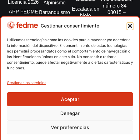
Licencia 2026
Alpinismo
número 84 –
Escalada en
APP FEDME
Barranquismo
08015 –
hielo
Barcelona
Transparencia
Carreras por
Esquí de
Gestionar consentimiento
montaña
fedme@fedme.es
Fed.
montaña
autonómicas
Escalada
934 264 267
Utilizamos tecnologías como las cookies para almacenar y/o acceder a
Marcha
la información del dispositivo. El consentimiento de estas tecnologías
Clubes
Escalada
Nórdica
nos permitirá procesar datos como el comportamiento de navegación o
paralimpica
las identificaciones únicas en este sitio. No consentir o retirar el
Contacto
Raquetas de
consentimiento, puede afectar negativamente a ciertas características y
nieve
funciones.
Snowrunning
/ Skysnow
Gestionar los servicios
Aceptar
Copyright © 2026 Federación Española de Deportes de
Montaña y Escalada | Desarrollado por
TOOOLS
Denegar
Aviso Legal
Política de Cookies
Política de Privacidad
Ver preferencias
Política de Privacidad APP
Accesibilidad