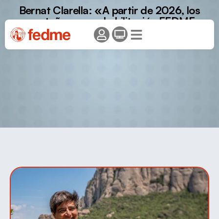
Bernat Clarella: «A partir de 2026, los
montañeros con habilitación FEDME
contarán con descuento en la pernocta en
TODOS los refugios españoles.»