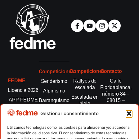
Competiciones
Contacto
Competiciones
FEDME
Rallyes de
Calle
Senderismo
escalada
Floridablanca,
Licencia 2026
Alpinismo
número 84 –
Escalada en
APP FEDME
Barranquismo
08015 –
hielo
Barcelona
Transparencia
Carreras por
Esquí de
Gestionar consentimiento
montaña
fedme@fedme.es
Fed.
montaña
autonómicas
Escalada
934 264 267
Utilizamos tecnologías como las cookies para almacenar y/o acceder a
Marcha
la información del dispositivo. El consentimiento de estas tecnologías
Clubes
Escalada
Nórdica
nos permitirá procesar datos como el comportamiento de navegación o