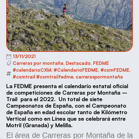
13/11/2021
Carreras por montaña
,
Destacado
,
FEDME
#calendarioCXM
,
#CalendarioFEDME
,
#cxmFEDME
,
#cxmtrail #cxmtrailfedme
,
carreraspormontaña
La FEDME presenta el calendario estatal oficial
de competiciones de Carreras por Montaña –
Trail para el 2022. Un total de siete
Campeonatos de España, con el Campeonato
de España en edad escolar tanto de Kilómetro
Vertical como en Línea que se celebrará entre
Motril (Granada) y Melilla.
El área de Carreras por Montaña de la