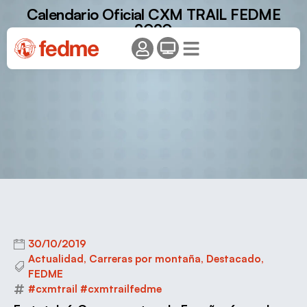
Calendario Oficial CXM TRAIL FEDME
2020
30/10/2019
Actualidad
,
Carreras por montaña
,
Destacado
,
FEDME
#cxmtrail #cxmtrailfedme