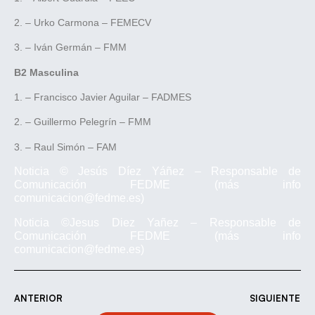
2. – Urko Carmona – FEMECV
3. – Iván Germán – FMM
B2 Masculina
1. – Francisco Javier Aguilar – FADMES
2. – Guillermo Pelegrín – FMM
3. – Raul Simón – FAM
Noticia © Jesús Díez Yáñez – Responsable de
Comunicación FEDME (más info
comunicacion@fedme.es)
Noticia ©Jesus Diez Yañez – Responsable de
Comunicación FEDME (más info
comunicacion@fedme.es)
ANTERIOR
SIGUIENTE