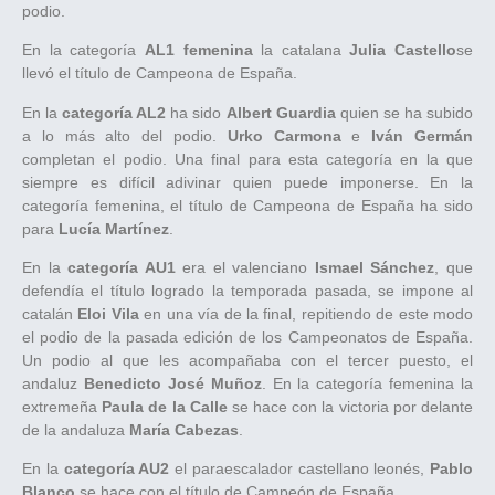
podio.
En la categoría
AL1 femenina
la catalana
Julia Castello
se
llevó el título de Campeona de España.
En la
categoría AL2
ha sido
Albert Guardia
quien se ha subido
a lo más alto del podio.
Urko Carmona
e
Iván Germán
completan el podio. Una final para esta categoría en la que
siempre es difícil adivinar quien puede imponerse. En la
categoría femenina, el título de Campeona de España ha sido
para
Lucía Martínez
.
En la
categoría AU1
era el valenciano
Ismael Sánchez
, que
defendía el título logrado la temporada pasada, se impone al
catalán
Eloi Vila
en una vía de la final, repitiendo de este modo
el podio de la pasada edición de los Campeonatos de España.
Un podio al que les acompañaba con el tercer puesto, el
andaluz
Benedicto José Muñoz
. En la categoría femenina la
extremeña
Paula de la Calle
se hace con la victoria por delante
de la andaluza
María Cabezas
.
En la
categoría AU2
el paraescalador castellano leonés,
Pablo
Blanco
se hace con el título de Campeón de España.