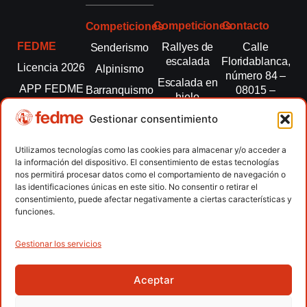
Competiciones
Contacto
Competiciones
FEDME
Rallyes de
Calle
Senderismo
escalada
Floridablanca,
Licencia 2026
Alpinismo
número 84 –
Escalada en
APP FEDME
Barranquismo
08015 –
hielo
Barcelona
Transparencia
Carreras por
Esquí de
Gestionar consentimiento
montaña
fedme@fedme.es
Fed.
montaña
autonómicas
Escalada
934 264 267
Utilizamos tecnologías como las cookies para almacenar y/o acceder a
Marcha
la información del dispositivo. El consentimiento de estas tecnologías
Clubes
Escalada
Nórdica
nos permitirá procesar datos como el comportamiento de navegación o
paralimpica
las identificaciones únicas en este sitio. No consentir o retirar el
Contacto
Raquetas de
consentimiento, puede afectar negativamente a ciertas características y
nieve
funciones.
Snowrunning
/ Skysnow
Gestionar los servicios
Aceptar
Copyright © 2026 Federación Española de Deportes de
Montaña y Escalada | Desarrollado por
TOOOLS