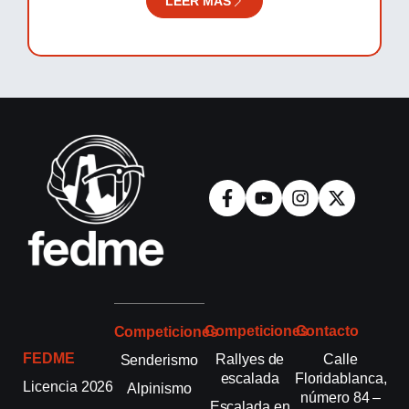
LEER MÁS
Competiciones
Contacto
Competiciones
FEDME
Rallyes de
Calle
Senderismo
escalada
Floridablanca,
Licencia 2026
Alpinismo
número 84 –
Escalada en