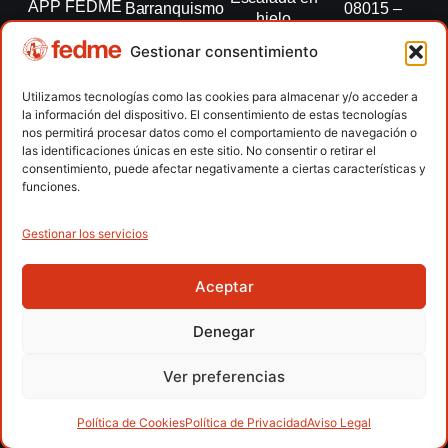
APP FEDME
Barranquismo
08015 –
hielo
Barcelona
Transparencia
Carreras por
Esquí de
Gestionar consentimiento
montaña
fedme@fedme.es
Fed.
montaña
autonómicas
Escalada
934 264 267
Utilizamos tecnologías como las cookies para almacenar y/o acceder a
Marcha
la información del dispositivo. El consentimiento de estas tecnologías
Clubes
Escalada
Nórdica
nos permitirá procesar datos como el comportamiento de navegación o
paralimpica
las identificaciones únicas en este sitio. No consentir o retirar el
Contacto
Raquetas de
consentimiento, puede afectar negativamente a ciertas características y
nieve
funciones.
Snowrunning
/ Skysnow
Gestionar los servicios
Aceptar
Copyright © 2026 Federación Española de Deportes de
Montaña y Escalada | Desarrollado por
TOOOLS
Denegar
Aviso Legal
Política de Cookies
Política de Privacidad
Ver preferencias
Política de Privacidad APP
Accesibilidad
Política de Cookies
Política de Privacidad
Aviso Legal