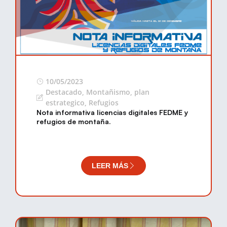
10/05/2023
Destacado
,
Montañismo
,
plan
estrategico
,
Refugios
Nota informativa licencias digitales FEDME y
refugios de montaña.
LEER MÁS