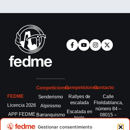
Competiciones
Contacto
Competiciones
FEDME
Rallyes de
Calle
Senderismo
escalada
Floridablanca,
Licencia 2026
Alpinismo
número 84 –
Escalada en
APP FEDME
Barranquismo
08015 –
hielo
Barcelona
Transparencia
Carreras por
Esquí de
Gestionar consentimiento
montaña
fedme@fedme.es