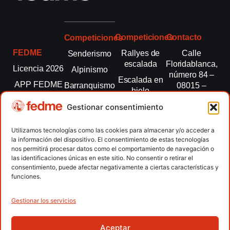
Competiciones
Contacto
Competiciones
FEDME
Rallyes de
Calle
Senderismo
escalada
Floridablanca,
Licencia 2026
Alpinismo
número 84 –
Escalada en
APP FEDME
Barranquismo
08015 –
hielo
Barcelona
Transparencia
Carreras por
Esquí de
Gestionar consentimiento
montaña
fedme@fedme.es
Fed.
montaña
autonómicas
Escalada
934 264 267
Utilizamos tecnologías como las cookies para almacenar y/o acceder a
Marcha
la información del dispositivo. El consentimiento de estas tecnologías
Clubes
Escalada
Nórdica
nos permitirá procesar datos como el comportamiento de navegación o
paralimpica
las identificaciones únicas en este sitio. No consentir o retirar el
Contacto
Raquetas de
consentimiento, puede afectar negativamente a ciertas características y
nieve
funciones.
Snowrunning
/ Skysnow
Gestionar los servicios
Aceptar
Copyright © 2026 Federación Española de Deportes de