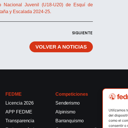
po Nacional Juvenil (U18-U20) de Esquí de
taña y Escalada 2024-25.
SIGUIENTE
VOLVER A NOTICIAS
FEDME
Competiciones
Competici
Licencia 2026
Senderismo
Rallyes de
Utilizamos 
APP FEDME
Alpinismo
Escalada e
del disposit
como el com
Transparencia
Barranquismo
Esquí de 
consentir o 