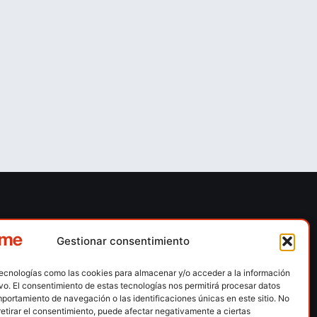
ones
Contacto
Gestionar consentimiento
 escalada
Calle Floridablanca, número 84 – 08015 –
Barcelona
tecnologías como las cookies para almacenar y/o acceder a la información
n hielo
ivo. El consentimiento de estas tecnologías nos permitirá procesar datos
fedme@fedme.es
portamiento de navegación o las identificaciones únicas en este sitio. No
montaña
retirar el consentimiento, puede afectar negativamente a ciertas
934 264 267