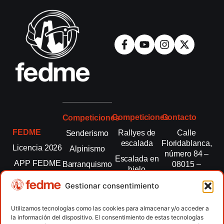
Competiciones
Contacto
Competiciones
FEDME
Rallyes de
Calle
Senderismo
escalada
Floridablanca,
Licencia 2026
Alpinismo
número 84 –
Escalada en
APP FEDME
Barranquismo
08015 –
hielo
Barcelona
Transparencia
Carreras por
Esquí de
Gestionar consentimiento
montaña
fedme@fedme.es
Fed.
montaña
autonómicas
Escalada
934 264 267
Utilizamos tecnologías como las cookies para almacenar y/o acceder a
Marcha
la información del dispositivo. El consentimiento de estas tecnologías
Clubes
Escalada
Nórdica