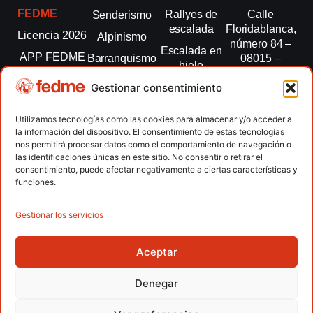
FEDME
Rallyes de
Calle
Senderismo
escalada
Floridablanca,
Licencia 2026
Alpinismo
número 84 –
Escalada en
APP FEDME
Barranquismo
08015 –
hielo
Barcelona
Transparencia
Carreras por
Esquí de
Gestionar consentimiento
montaña
fedme@fedme.es
Fed.
montaña
autonómicas
Escalada
934 264 267
Utilizamos tecnologías como las cookies para almacenar y/o acceder a
Marcha
la información del dispositivo. El consentimiento de estas tecnologías
Clubes
Escalada
Nórdica
nos permitirá procesar datos como el comportamiento de navegación o
paralimpica
las identificaciones únicas en este sitio. No consentir o retirar el
Contacto
Raquetas de
consentimiento, puede afectar negativamente a ciertas características y
nieve
funciones.
Snowrunning
/ Skysnow
Gestionar los servicios
Aceptar
Copyright © 2026 Federación Española de Deportes de
Montaña y Escalada | Desarrollado por
TOOOLS
Denegar
Aviso Legal
Política de Cookies
Política de Privacidad