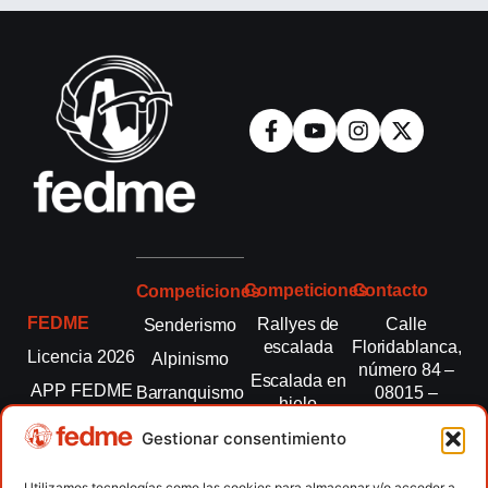
Competiciones
Contacto
Competiciones
FEDME
Rallyes de
Calle
Senderismo
escalada
Floridablanca,
Licencia 2026
Alpinismo
número 84 –
Escalada en
APP FEDME
Barranquismo
08015 –
hielo
Barcelona
Transparencia
Carreras por
Esquí de
Gestionar consentimiento
montaña
fedme@fedme.es
Fed.
montaña
autonómicas
Escalada
934 264 267
Utilizamos tecnologías como las cookies para almacenar y/o acceder a