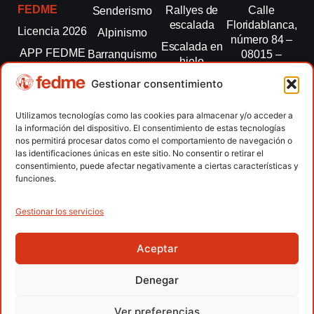
FEDME
Rallyes de
Calle
Senderismo
escalada
Floridablanca,
Licencia 2026
Alpinismo
número 84 –
Escalada en
APP FEDME
Barranquismo
08015 –
hielo
Barcelona
Transparencia
Carreras por
Esquí de
Gestionar consentimiento
montaña
fedme@fedme.es
Fed.
montaña
autonómicas
Escalada
934 264 267
Utilizamos tecnologías como las cookies para almacenar y/o acceder a
Marcha
la información del dispositivo. El consentimiento de estas tecnologías
Clubes
Escalada
Nórdica
nos permitirá procesar datos como el comportamiento de navegación o
paralimpica
las identificaciones únicas en este sitio. No consentir o retirar el
Contacto
Raquetas de
consentimiento, puede afectar negativamente a ciertas características y
nieve
funciones.
Snowrunning
/ Skysnow
Gestionar los servicios
Aceptar
Copyright © 2026 Federación Española de Deportes de
Montaña y Escalada | Desarrollado por
TOOOLS
Denegar
Aviso Legal
Política de Cookies
Política de Privacidad
Ver preferencias