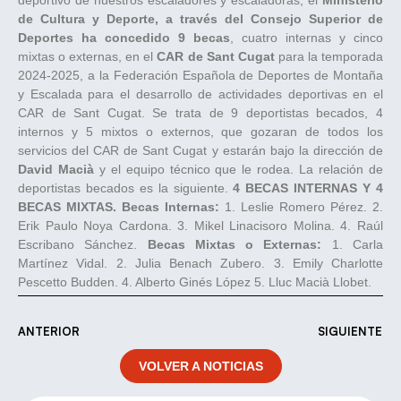
deportivo de nuestros escaladores y escaladoras, el
Ministerio
de Cultura y Deporte, a través del Consejo Superior de
Deportes ha concedido 9 becas
, cuatro internas y cinco
mixtas o externas, en el
CAR de Sant Cugat
para la temporada
2024-2025, a la Federación Española de Deportes de Montaña
y Escalada para el desarrollo de actividades deportivas en el
CAR de Sant Cugat. Se trata de 9 deportistas becados, 4
internos y 5 mixtos o externos, que gozaran de todos los
servicios del CAR de Sant Cugat y estarán bajo la dirección de
David Macià
y el equipo técnico que le rodea. La relación de
deportistas becados es la siguiente.
4 BECAS INTERNAS Y 4
BECAS MIXTAS.
Becas Internas:
1. Leslie Romero Pérez. 2.
Erik Paulo Noya Cardona. 3. Mikel Linacisoro Molina. 4. Raúl
Escribano Sánchez.
Becas Mixtas o Externas:
1. Carla
Martínez Vidal. 2. Julia Benach Zubero. 3. Emily Charlotte
Pescetto Budden. 4. Alberto Ginés López 5. Lluc Macià Llobet.
ANTERIOR
SIGUIENTE
VOLVER A NOTICIAS