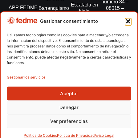
número 84 –
Escalada en
APP FEDME
Barranquismo
08015 –
hielo
Barcelona
Transparencia
Carreras por
Esquí de
Gestionar consentimiento
montaña
fedme@fedme.es
Fed.
montaña
autonómicas
Escalada
934 264 267
Utilizamos tecnologías como las cookies para almacenar y/o acceder a
Marcha
la información del dispositivo. El consentimiento de estas tecnologías
Clubes
Escalada
Nórdica
nos permitirá procesar datos como el comportamiento de navegación o
paralimpica
las identificaciones únicas en este sitio. No consentir o retirar el
Contacto
Raquetas de
consentimiento, puede afectar negativamente a ciertas características y
nieve
funciones.
Snowrunning
/ Skysnow
Gestionar los servicios
Aceptar
Copyright © 2026 Federación Española de Deportes de
Montaña y Escalada | Desarrollado por
TOOOLS
Denegar
Aviso Legal
Política de Cookies
Política de Privacidad
Ver preferencias
Política de Privacidad APP
Accesibilidad
Política de Cookies
Política de Privacidad
Aviso Legal