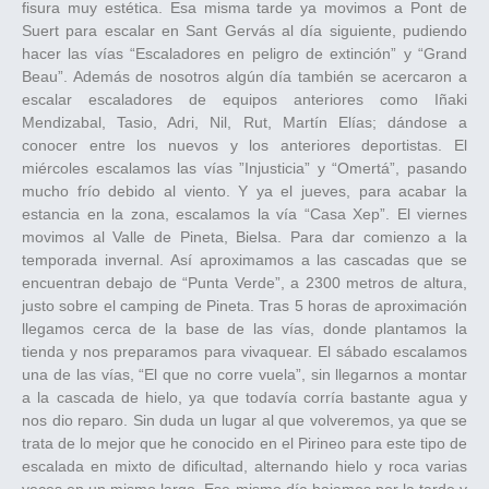
fisura muy estética. Esa misma tarde ya movimos a Pont de
Suert para escalar en Sant Gervás al día siguiente, pudiendo
hacer las vías “Escaladores en peligro de extinción” y “Grand
Beau”. Además de nosotros algún día también se acercaron a
escalar escaladores de equipos anteriores como Iñaki
Mendizabal, Tasio, Adri, Nil, Rut, Martín Elías; dándose a
conocer entre los nuevos y los anteriores deportistas. El
miércoles escalamos las vías ”Injusticia” y “Omertá”, pasando
mucho frío debido al viento. Y ya el jueves, para acabar la
estancia en la zona, escalamos la vía “Casa Xep”. El viernes
movimos al Valle de Pineta, Bielsa. Para dar comienzo a la
temporada invernal. Así aproximamos a las cascadas que se
encuentran debajo de “Punta Verde”, a 2300 metros de altura,
justo sobre el camping de Pineta. Tras 5 horas de aproximación
llegamos cerca de la base de las vías, donde plantamos la
tienda y nos preparamos para vivaquear. El sábado escalamos
una de las vías, “El que no corre vuela”, sin llegarnos a montar
a la cascada de hielo, ya que todavía corría bastante agua y
nos dio reparo. Sin duda un lugar al que volveremos, ya que se
trata de lo mejor que he conocido en el Pirineo para este tipo de
escalada en mixto de dificultad, alternando hielo y roca varias