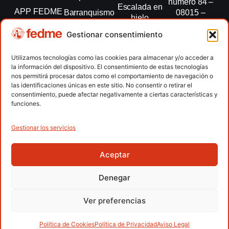
número 84 –
Escalada en
APP FEDME
Barranquismo
08015 –
hielo
Barcelona
Transparencia
Carreras por
Esquí de
Gestionar consentimiento
montaña
fedme@fedme.es
Fed.
montaña
autonómicas
Escalada
934 264 267
Utilizamos tecnologías como las cookies para almacenar y/o acceder a
Marcha
la información del dispositivo. El consentimiento de estas tecnologías
Clubes
Escalada
Nórdica
nos permitirá procesar datos como el comportamiento de navegación o
paralimpica
las identificaciones únicas en este sitio. No consentir o retirar el
Contacto
Raquetas de
consentimiento, puede afectar negativamente a ciertas características y
nieve
funciones.
Snowrunning
/ Skysnow
Gestionar los servicios
Aceptar
Copyright © 2026 Federación Española de Deportes de
Montaña y Escalada | Desarrollado por
TOOOLS
Denegar
Aviso Legal
Política de Cookies
Política de Privacidad
Ver preferencias
Política de Privacidad APP
Accesibilidad
Política de Cookies
Política de Privacidad
Aviso Legal