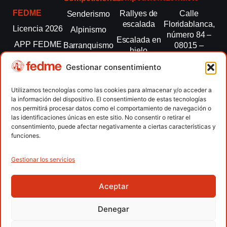
FEDME
Rallyes de
Calle
Senderismo
escalada
Floridablanca,
Licencia 2026
Alpinismo
número 84 –
Escalada en
APP FEDME
Barranquismo
08015 –
hielo
Barcelona
Transparencia
Carreras por
Esquí de
Gestionar consentimiento
montaña
fedme@fedme.es
Fed.
montaña
autonómicas
Escalada
934 264 267
Utilizamos tecnologías como las cookies para almacenar y/o acceder a
Marcha
la información del dispositivo. El consentimiento de estas tecnologías
Clubes
Escalada
Nórdica
nos permitirá procesar datos como el comportamiento de navegación o
paralimpica
las identificaciones únicas en este sitio. No consentir o retirar el
Contacto
Raquetas de
consentimiento, puede afectar negativamente a ciertas características y
nieve
funciones.
Snowrunning
/ Skysnow
Gestionar los servicios
Aceptar
Copyright © 2026 Federación Española de Deportes de
Montaña y Escalada | Desarrollado por
TOOOLS
Denegar
Aviso Legal
Política de Cookies
Política de Privacidad